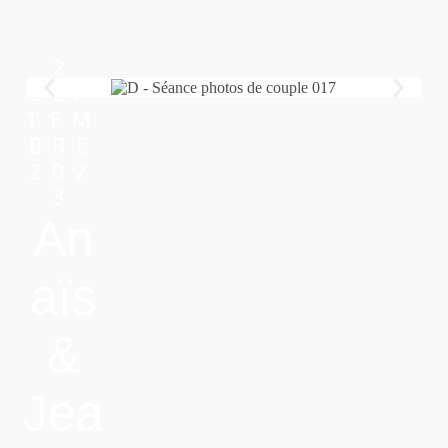
2
SEP
TEM
BRE
202
3
An
aïs
&
Jea